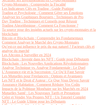
Sécuriser ses Investissements en Crypto-Monnaies
Crypto-Monnaies : Comprendre la Fiscalité
Les Indicateurs Clés en Trading : Guide Pratique
Trading et Psychologie : Comment Gérer ses Émotions
Analyser les Graphiques Boursiers : Techniques de Pro
Day Trading : Techniques et Conseils pour Réussir
Trading Algorithmique : Comment Ça Fonctionne ?
Ta source pour des insights actuels sur les crypto-monnaies et la
blockchain
Bitcoin et Blockchain : Comprendre les Fondamentaux
Comment Analyser le Marché des Crypto-Monnaies
Qu’est-ce qui influence le prix du gaz naturel ? Facteurs clés et
analyse du marché
Les Altcoins à Surveiller en 2024
Blockchain : Investir dans les NFT : Guide pour Débutants
Blockchain : Les Nouvelles Applications Révolutionnaires
Analyse Technique vs. Analyse Fondamentale : Le Duel
L’Assurance-vie et la Succession : Ce Qu’il Faut Savoir
Les Mutuelles pour Freelancers : Options et Avantages
Les NFT et le Droit d’Auteur : Ce Que Vous Devez Savoir
Assurance Habitation : Comment Réduire Vos Coûts
Impacts de la Politique Monétaire sur les Marchés en 2024
Mutuelles Santé : Les Nouveaux Tarifs et Prestations
Créer et Vendre Vos Propres NFT : Un Tutoriel Complet
NFT : Le Guide Ultime pour les Débutants