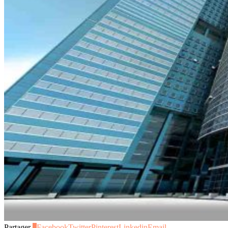
Partager
8
Facebook
Twitter
Pinterest
Linkedin
Email