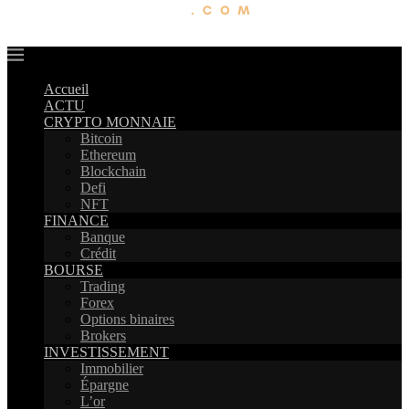
Accueil
ACTU
CRYPTO MONNAIE
Bitcoin
Ethereum
Blockchain
Defi
NFT
FINANCE
Banque
Crédit
BOURSE
Trading
Forex
Options binaires
Brokers
INVESTISSEMENT
Immobilier
Épargne
L’or