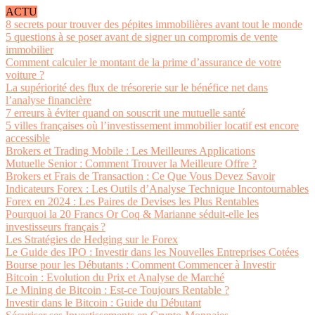
ACTU
8 secrets pour trouver des pépites immobilières avant tout le monde
5 questions à se poser avant de signer un compromis de vente
immobilier
Comment calculer le montant de la prime d’assurance de votre
voiture ?
La supériorité des flux de trésorerie sur le bénéfice net dans
l’analyse financière
7 erreurs à éviter quand on souscrit une mutuelle santé
5 villes françaises où l’investissement immobilier locatif est encore
accessible
Brokers et Trading Mobile : Les Meilleures Applications
Mutuelle Senior : Comment Trouver la Meilleure Offre ?
Brokers et Frais de Transaction : Ce Que Vous Devez Savoir
Indicateurs Forex : Les Outils d’Analyse Technique Incontournables
Forex en 2024 : Les Paires de Devises les Plus Rentables
Pourquoi la 20 Francs Or Coq & Marianne séduit-elle les
investisseurs français ?
Les Stratégies de Hedging sur le Forex
Le Guide des IPO : Investir dans les Nouvelles Entreprises Cotées
Bourse pour les Débutants : Comment Commencer à Investir
Bitcoin : Evolution du Prix et Analyse de Marché
Le Mining de Bitcoin : Est-ce Toujours Rentable ?
Investir dans le Bitcoin : Guide du Débutant