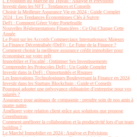
L’Évolution du Marché du Travail : Analyse et Prévisions
Investir dans les NFT : Tendances et Conseils
Choisir la Meilleure Assurance Vie en 2024 : Guide Complet
2024 : Les Tendances Économiques Clés à Suivre
DeFi : Comment Gérer Votre Portefeuille
Nouvelles Réglementations Financières : Ce Qui Change Cette
Année
Le Point sur les Accords Commerciaux Internationaux Majeurs
La Finance Décentralisée (DeFi) : Le Futur de la Finance ?
Comment choisir la meilleure assurance crédit immobilier pour
économiser sur votre prêt
Immobilier et Fiscalité : Optimiser Ses Investissements
Comprendre les Protocoles DeFi : Un Guide Complet
Investir dans la DeFi : Opportunités et Risques
Les Innovations Technologiques Bouleversant la Finance en 2024
Investir dans les Startups Blockchain : Guide et Conseils
Pourquoi adopter une prévoyance obligatoire d’entreprise pour vos
salariés ?
Assurance pour animaux de compagnie : prendre soin de nos amis à
quatre pattes
Améliorer votre relation client grâce aux solutions que propose
Greenbureau
Comment améliorer la collaboration et la productivité lors d’un team
building ?
Le Marché Immobilier en 2024 : Analyse et Prévisions