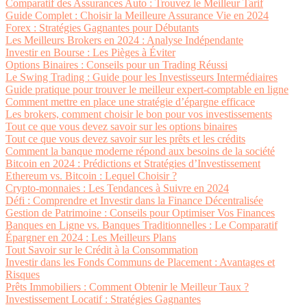
Comparatif des Assurances Auto : Trouvez le Meilleur Tarif
Guide Complet : Choisir la Meilleure Assurance Vie en 2024
Forex : Stratégies Gagnantes pour Débutants
Les Meilleurs Brokers en 2024 : Analyse Indépendante
Investir en Bourse : Les Pièges à Éviter
Options Binaires : Conseils pour un Trading Réussi
Le Swing Trading : Guide pour les Investisseurs Intermédiaires
Guide pratique pour trouver le meilleur expert-comptable en ligne
Comment mettre en place une stratégie d’épargne efficace
Les brokers, comment choisir le bon pour vos investissements
Tout ce que vous devez savoir sur les options binaires
Tout ce que vous devez savoir sur les prêts et les crédits
Comment la banque moderne répond aux besoins de la société
Bitcoin en 2024 : Prédictions et Stratégies d’Investissement
Ethereum vs. Bitcoin : Lequel Choisir ?
Crypto-monnaies : Les Tendances à Suivre en 2024
Défi : Comprendre et Investir dans la Finance Décentralisée
Gestion de Patrimoine : Conseils pour Optimiser Vos Finances
Banques en Ligne vs. Banques Traditionnelles : Le Comparatif
Épargner en 2024 : Les Meilleurs Plans
Tout Savoir sur le Crédit à la Consommation
Investir dans les Fonds Communs de Placement : Avantages et
Risques
Prêts Immobiliers : Comment Obtenir le Meilleur Taux ?
Investissement Locatif : Stratégies Gagnantes