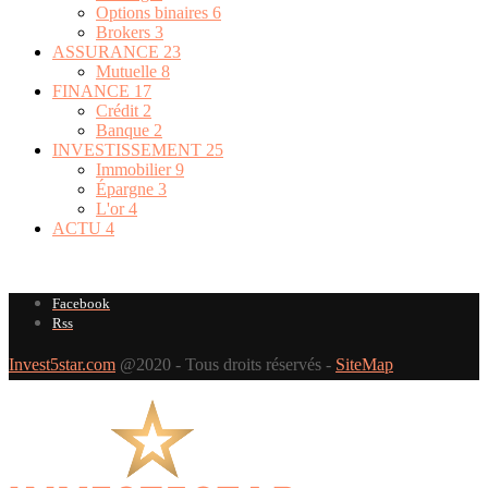
Options binaires
6
Brokers
3
ASSURANCE
23
Mutuelle
8
FINANCE
17
Crédit
2
Banque
2
INVESTISSEMENT
25
Immobilier
9
Épargne
3
L'or
4
ACTU
4
Facebook
Rss
Invest5star.com
@2020 - Tous droits réservés -
SiteMap