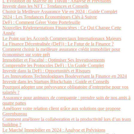
L’Évolution du Marché du Travail : Analyse et Prévisions
Investir dans les NFT : Tendances et Conseils
Choisir la Meilleure Assurance Vie en 2024 : Guide Complet
2024 : Les Tendances Économiques Clés à Suivre
DeFi : Comment Gérer Votre Portefeuille
Nouvelles Réglementations Financières : Ce Qui Change Cette
Année
Le Point sur les Accords Commerciaux Internationaux Majeurs
La Finance Décentralisée (DeFi) : Le Futur de la Finance ?
Comment choisir la meilleure assurance crédit immobilier pour
économiser sur votre prêt
Immobilier et Fiscalité : Optimiser Ses Investissements
Comprendre les Protocoles DeFi : Un Guide Complet
Investir dans la DeFi : Opportunités et Risques
Les Innovations Technologiques Bouleversant la Finance en 2024
Investir dans les Startups Blockchain : Guide et Conseils
Pourquoi adopter une prévoyance obligatoire d’entreprise pour vos
salariés ?
Assurance pour animaux de compagnie : prendre soin de nos amis à
quatre pattes
Améliorer votre relation client grâce aux solutions que propose
Greenbureau
Comment améliorer la collaboration et la productivité lors d’un team
building ?
Le Marché Immobilier en 2024 : Analyse et Prévisions