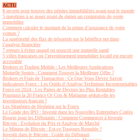
ACTU
8 secrets pour trouver des pépites immobilières avant tout le monde
5 questions à se poser avant de signer un compromis de vente
immobilier
Comment calculer le montant de la prime d’assurance de votre
voiture ?
La supériorité des flux de trésorerie sur le bénéfice net dans
l’analyse financière
7 erreurs à éviter quand on souscrit une mutuelle santé
5 villes françaises où l’investissement immobilier locatif est encore
accessible
Brokers et Trading Mobile : Les Meilleures Applications
Mutuelle Senior : Comment Trouver la Meilleure Offre ?
Brokers et Frais de Transaction : Ce Que Vous Devez Savoir
Indicateurs Forex : Les Outils d’Analyse Technique Incontournables
Forex en 2024 : Les Paires de Devises les Plus Rentables
Pourquoi la 20 Francs Or Coq & Marianne séduit-elle les
investisseurs français ?
Les Stratégies de Hedging sur le Forex
Le Guide des IPO : Investir dans les Nouvelles Entreprises Cotées
Bourse pour les Débutants : Comment Commencer à Investir
Bitcoin : Evolution du Prix et Analyse de Marché
Le Mining de Bitcoin : Est-ce Toujours Rentable ?
Investir dans le Bitcoin : Guide du Débutant