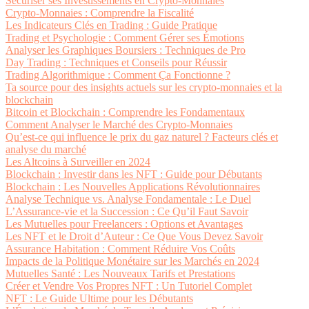
Sécuriser ses Investissements en Crypto-Monnaies
Crypto-Monnaies : Comprendre la Fiscalité
Les Indicateurs Clés en Trading : Guide Pratique
Trading et Psychologie : Comment Gérer ses Émotions
Analyser les Graphiques Boursiers : Techniques de Pro
Day Trading : Techniques et Conseils pour Réussir
Trading Algorithmique : Comment Ça Fonctionne ?
Ta source pour des insights actuels sur les crypto-monnaies et la
blockchain
Bitcoin et Blockchain : Comprendre les Fondamentaux
Comment Analyser le Marché des Crypto-Monnaies
Qu’est-ce qui influence le prix du gaz naturel ? Facteurs clés et
analyse du marché
Les Altcoins à Surveiller en 2024
Blockchain : Investir dans les NFT : Guide pour Débutants
Blockchain : Les Nouvelles Applications Révolutionnaires
Analyse Technique vs. Analyse Fondamentale : Le Duel
L’Assurance-vie et la Succession : Ce Qu’il Faut Savoir
Les Mutuelles pour Freelancers : Options et Avantages
Les NFT et le Droit d’Auteur : Ce Que Vous Devez Savoir
Assurance Habitation : Comment Réduire Vos Coûts
Impacts de la Politique Monétaire sur les Marchés en 2024
Mutuelles Santé : Les Nouveaux Tarifs et Prestations
Créer et Vendre Vos Propres NFT : Un Tutoriel Complet
NFT : Le Guide Ultime pour les Débutants