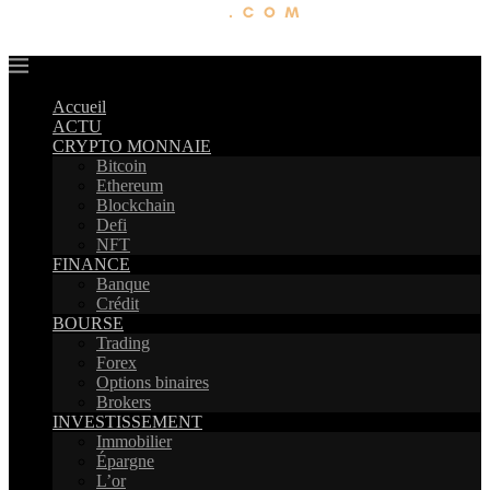
Accueil
ACTU
CRYPTO MONNAIE
Bitcoin
Ethereum
Blockchain
Defi
NFT
FINANCE
Banque
Crédit
BOURSE
Trading
Forex
Options binaires
Brokers
INVESTISSEMENT
Immobilier
Épargne
L’or