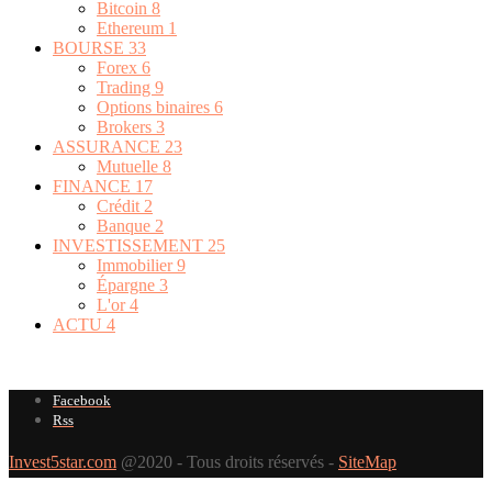
Bitcoin
8
Ethereum
1
BOURSE
33
Forex
6
Trading
9
Options binaires
6
Brokers
3
ASSURANCE
23
Mutuelle
8
FINANCE
17
Crédit
2
Banque
2
INVESTISSEMENT
25
Immobilier
9
Épargne
3
L'or
4
ACTU
4
Facebook
Rss
Invest5star.com
@2020 - Tous droits réservés -
SiteMap