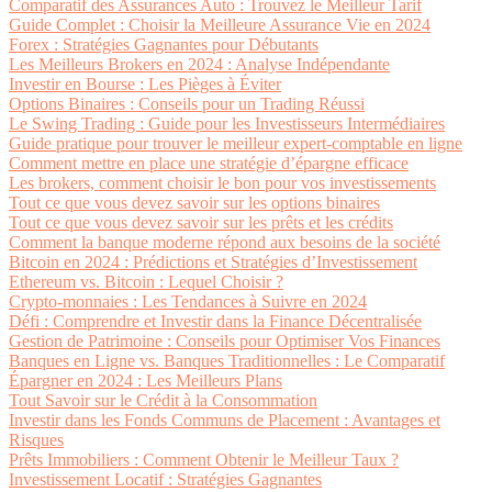
Comparatif des Assurances Auto : Trouvez le Meilleur Tarif
Guide Complet : Choisir la Meilleure Assurance Vie en 2024
Forex : Stratégies Gagnantes pour Débutants
Les Meilleurs Brokers en 2024 : Analyse Indépendante
Investir en Bourse : Les Pièges à Éviter
Options Binaires : Conseils pour un Trading Réussi
Le Swing Trading : Guide pour les Investisseurs Intermédiaires
Guide pratique pour trouver le meilleur expert-comptable en ligne
Comment mettre en place une stratégie d’épargne efficace
Les brokers, comment choisir le bon pour vos investissements
Tout ce que vous devez savoir sur les options binaires
Tout ce que vous devez savoir sur les prêts et les crédits
Comment la banque moderne répond aux besoins de la société
Bitcoin en 2024 : Prédictions et Stratégies d’Investissement
Ethereum vs. Bitcoin : Lequel Choisir ?
Crypto-monnaies : Les Tendances à Suivre en 2024
Défi : Comprendre et Investir dans la Finance Décentralisée
Gestion de Patrimoine : Conseils pour Optimiser Vos Finances
Banques en Ligne vs. Banques Traditionnelles : Le Comparatif
Épargner en 2024 : Les Meilleurs Plans
Tout Savoir sur le Crédit à la Consommation
Investir dans les Fonds Communs de Placement : Avantages et
Risques
Prêts Immobiliers : Comment Obtenir le Meilleur Taux ?
Investissement Locatif : Stratégies Gagnantes