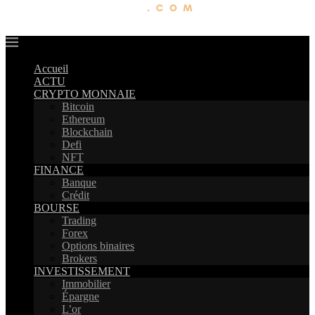
Accueil
ACTU
CRYPTO MONNAIE
Bitcoin
Ethereum
Blockchain
Defi
NFT
FINANCE
Banque
Crédit
BOURSE
Trading
Forex
Options binaires
Brokers
INVESTISSEMENT
Immobilier
Épargne
L’or