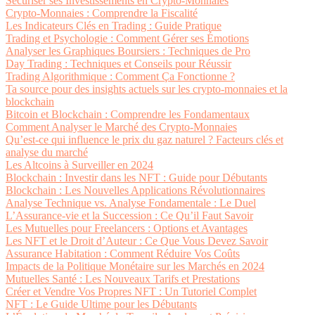
Sécuriser ses Investissements en Crypto-Monnaies
Crypto-Monnaies : Comprendre la Fiscalité
Les Indicateurs Clés en Trading : Guide Pratique
Trading et Psychologie : Comment Gérer ses Émotions
Analyser les Graphiques Boursiers : Techniques de Pro
Day Trading : Techniques et Conseils pour Réussir
Trading Algorithmique : Comment Ça Fonctionne ?
Ta source pour des insights actuels sur les crypto-monnaies et la
blockchain
Bitcoin et Blockchain : Comprendre les Fondamentaux
Comment Analyser le Marché des Crypto-Monnaies
Qu’est-ce qui influence le prix du gaz naturel ? Facteurs clés et
analyse du marché
Les Altcoins à Surveiller en 2024
Blockchain : Investir dans les NFT : Guide pour Débutants
Blockchain : Les Nouvelles Applications Révolutionnaires
Analyse Technique vs. Analyse Fondamentale : Le Duel
L’Assurance-vie et la Succession : Ce Qu’il Faut Savoir
Les Mutuelles pour Freelancers : Options et Avantages
Les NFT et le Droit d’Auteur : Ce Que Vous Devez Savoir
Assurance Habitation : Comment Réduire Vos Coûts
Impacts de la Politique Monétaire sur les Marchés en 2024
Mutuelles Santé : Les Nouveaux Tarifs et Prestations
Créer et Vendre Vos Propres NFT : Un Tutoriel Complet
NFT : Le Guide Ultime pour les Débutants