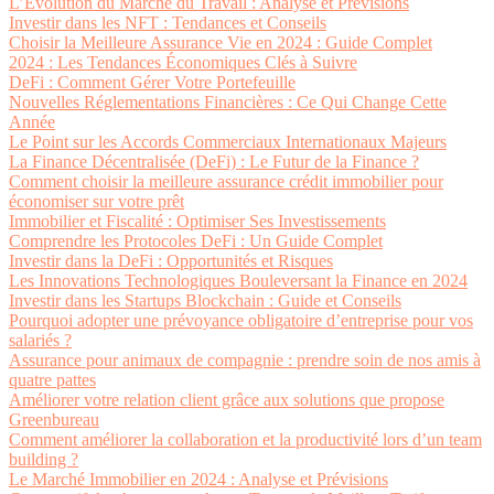
L’Évolution du Marché du Travail : Analyse et Prévisions
Investir dans les NFT : Tendances et Conseils
Choisir la Meilleure Assurance Vie en 2024 : Guide Complet
2024 : Les Tendances Économiques Clés à Suivre
DeFi : Comment Gérer Votre Portefeuille
Nouvelles Réglementations Financières : Ce Qui Change Cette
Année
Le Point sur les Accords Commerciaux Internationaux Majeurs
La Finance Décentralisée (DeFi) : Le Futur de la Finance ?
Comment choisir la meilleure assurance crédit immobilier pour
économiser sur votre prêt
Immobilier et Fiscalité : Optimiser Ses Investissements
Comprendre les Protocoles DeFi : Un Guide Complet
Investir dans la DeFi : Opportunités et Risques
Les Innovations Technologiques Bouleversant la Finance en 2024
Investir dans les Startups Blockchain : Guide et Conseils
Pourquoi adopter une prévoyance obligatoire d’entreprise pour vos
salariés ?
Assurance pour animaux de compagnie : prendre soin de nos amis à
quatre pattes
Améliorer votre relation client grâce aux solutions que propose
Greenbureau
Comment améliorer la collaboration et la productivité lors d’un team
building ?
Le Marché Immobilier en 2024 : Analyse et Prévisions