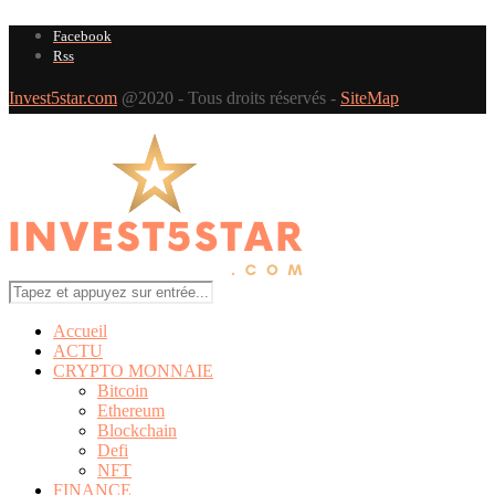
Facebook
Rss
Invest5star.com
@2020 - Tous droits réservés -
SiteMap
Accueil
ACTU
CRYPTO MONNAIE
Bitcoin
Ethereum
Blockchain
Defi
NFT
FINANCE