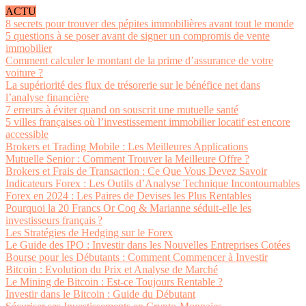
ACTU
8 secrets pour trouver des pépites immobilières avant tout le monde
5 questions à se poser avant de signer un compromis de vente
immobilier
Comment calculer le montant de la prime d’assurance de votre
voiture ?
La supériorité des flux de trésorerie sur le bénéfice net dans
l’analyse financière
7 erreurs à éviter quand on souscrit une mutuelle santé
5 villes françaises où l’investissement immobilier locatif est encore
accessible
Brokers et Trading Mobile : Les Meilleures Applications
Mutuelle Senior : Comment Trouver la Meilleure Offre ?
Brokers et Frais de Transaction : Ce Que Vous Devez Savoir
Indicateurs Forex : Les Outils d’Analyse Technique Incontournables
Forex en 2024 : Les Paires de Devises les Plus Rentables
Pourquoi la 20 Francs Or Coq & Marianne séduit-elle les
investisseurs français ?
Les Stratégies de Hedging sur le Forex
Le Guide des IPO : Investir dans les Nouvelles Entreprises Cotées
Bourse pour les Débutants : Comment Commencer à Investir
Bitcoin : Evolution du Prix et Analyse de Marché
Le Mining de Bitcoin : Est-ce Toujours Rentable ?
Investir dans le Bitcoin : Guide du Débutant