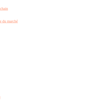
kchain
yse du marché
e