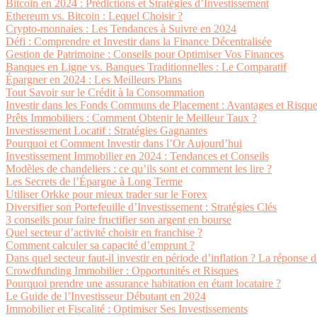
Bitcoin en 2024 : Prédictions et Stratégies d’Investissement
Ethereum vs. Bitcoin : Lequel Choisir ?
Crypto-monnaies : Les Tendances à Suivre en 2024
Défi : Comprendre et Investir dans la Finance Décentralisée
Gestion de Patrimoine : Conseils pour Optimiser Vos Finances
Banques en Ligne vs. Banques Traditionnelles : Le Comparatif
Épargner en 2024 : Les Meilleurs Plans
Tout Savoir sur le Crédit à la Consommation
Investir dans les Fonds Communs de Placement : Avantages et Risqu
Prêts Immobiliers : Comment Obtenir le Meilleur Taux ?
Investissement Locatif : Stratégies Gagnantes
Pourquoi et Comment Investir dans l’Or Aujourd’hui
Investissement Immobilier en 2024 : Tendances et Conseils
Modèles de chandeliers : ce qu’ils sont et comment les lire ?
Les Secrets de l’Épargne à Long Terme
Utiliser Orkke pour mieux trader sur le Forex
Diversifier son Portefeuille d’Investissement : Stratégies Clés
3 conseils pour faire fructifier son argent en bourse
Quel secteur d’activité choisir en franchise ?
Comment calculer sa capacité d’emprunt ?
Dans quel secteur faut-il investir en période d’inflation ? La répons
Crowdfunding Immobilier : Opportunités et Risques
Pourquoi prendre une assurance habitation en étant locataire ?
Le Guide de l’Investisseur Débutant en 2024
Immobilier et Fiscalité : Optimiser Ses Investissements