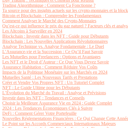
Day Trading : Techniques et Conseils pour Réussir
Trading Algorithmique : Comment Ça Fonctionne ?
Ta source pour des insights actuels sur les crypto-monnaies et la bloc
Bitcoin et Blockchain : Comprendre les Fondamentaux
Comment Analyser le Marché des Crypto-Monnaies
Qu’est-ce qui influence le prix du gaz naturel ? Facteurs clés et anal
Les Altcoins à Surveiller en 2024
Blockchain : Investir dans les NFT : Guide pour Débutants
Blockchain : Les Nouvelles Applications Révolutionnaires
Analyse Technique vs. Analyse Fondamentale : Le Duel
L’Assurance-vie et la Succession : Ce Qu’il Faut Savoir
Les Mutuelles pour Freelancers : Options et Avantages
Les NFT et le Droit d’Auteur : Ce Que Vous Devez Savoir
Assurance Habitation : Comment Réduire Vos Coûts
Impacts de la Politique Monétaire sur les Marchés en 2024
Mutuelles Santé : Les Nouveaux Tarifs et Prestations
Créer et Vendre Vos Propres NFT : Un Tutoriel Complet
NFT : Le Guide Ultime pour les Débutants
L’Évolution du Marché du Travail : Analyse et Prévisions
Investir dans les NFT : Tendances et Conseils
Choisir la Meilleure Assurance Vie en 2024 : Guide Complet
2024 : Les Tendances Économiques Clés à Suivre
DeFi : Comment Gérer Votre Portefeuille
Nouvelles Réglementations Financières : Ce Qui Change Cette Anné
Le Point sur les Accords Commerciaux Internationaux Majeurs