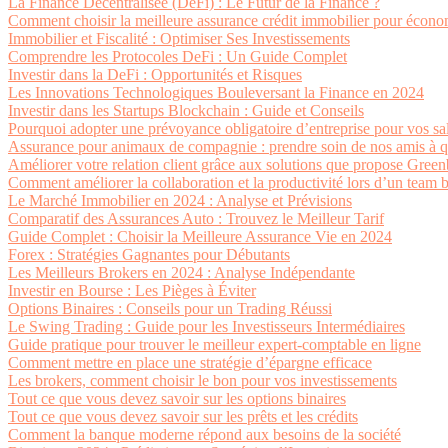
La Finance Décentralisée (DeFi) : Le Futur de la Finance ?
Comment choisir la meilleure assurance crédit immobilier pour économ
Immobilier et Fiscalité : Optimiser Ses Investissements
Comprendre les Protocoles DeFi : Un Guide Complet
Investir dans la DeFi : Opportunités et Risques
Les Innovations Technologiques Bouleversant la Finance en 2024
Investir dans les Startups Blockchain : Guide et Conseils
Pourquoi adopter une prévoyance obligatoire d’entreprise pour vos sal
Assurance pour animaux de compagnie : prendre soin de nos amis à qu
Améliorer votre relation client grâce aux solutions que propose Gree
Comment améliorer la collaboration et la productivité lors d’un team b
Le Marché Immobilier en 2024 : Analyse et Prévisions
Comparatif des Assurances Auto : Trouvez le Meilleur Tarif
Guide Complet : Choisir la Meilleure Assurance Vie en 2024
Forex : Stratégies Gagnantes pour Débutants
Les Meilleurs Brokers en 2024 : Analyse Indépendante
Investir en Bourse : Les Pièges à Éviter
Options Binaires : Conseils pour un Trading Réussi
Le Swing Trading : Guide pour les Investisseurs Intermédiaires
Guide pratique pour trouver le meilleur expert-comptable en ligne
Comment mettre en place une stratégie d’épargne efficace
Les brokers, comment choisir le bon pour vos investissements
Tout ce que vous devez savoir sur les options binaires
Tout ce que vous devez savoir sur les prêts et les crédits
Comment la banque moderne répond aux besoins de la société