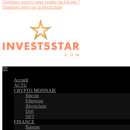
Quelques astuces pour vendre du bitcoin ?
Quelques infos sur la blockchain
Accueil
ACTU
CRYPTO MONNAIE
Bitcoin
Ethereum
Blockchain
Defi
NFT
FINANCE
Banque