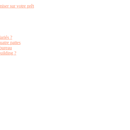
iser sur votre prêt
ariés ?
atre pattes
nbureau
uilding ?