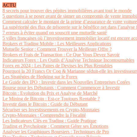
ACTU
8 secrets pour trouver des pépites immobilières avant tout le monde
5 questions à se poser avant de signer un compromis de vente immobil
Comment calculer le montant de la prime d’assurance de votre voiture
La supériorité des flux de trésorerie sur le bénéfice net dans l’analyse 
7 erreurs à éviter quand on souscrit une mutuelle santé
5 villes françaises où l’investissement immobilier locatif est encore ac
Brokers et Trading Mobile : Les Meilleures Applications
Mutuelle Senior : Comment Trouver la Meilleure Offre ?
Brokers et Frais de Transaction : Ce Que Vous Devez Savoir
Indicateurs Forex : Les Outils d’Analyse Technique Incontournables
Forex en 2024 : Les Paires de Devises les Plus Rentables
Pourquoi la 20 Francs Or Coq & Marianne séduit-elle les investisseurs
Les Stratégies de Hedging sur le Forex
Le Guide des IPO : Investir dans les Nouvelles Entreprises Cotées
Bourse pour les Débutants : Comment Commencer à Investir
Bitcoin : Evolution du Prix et Analyse de Marché
Le Mining de Bitcoin : Est-ce Toujours Rentable ?
Investir dans le Bitcoin : Guide du Débutant
Sécuriser ses Investissements en Crypto-Monnaies
Crypto-Monnaies : Comprendre la Fiscalité
Les Indicateurs Clés en Trading : Guide Pratique
Trading et Psychologie : Comment Gérer ses Émotions
Analyser les Graphiques Boursiers : Techniques de Pro