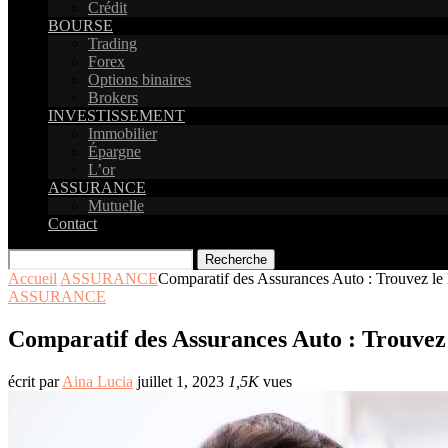
Crédit
BOURSE
Trading
Forex
Options binaires
Brokers
INVESTISSEMENT
Immobilier
Épargne
L’or
ASSURANCE
Mutuelle
Contact
Recherche
Accueil
ASSURANCE
Comparatif des Assurances Auto : Trouvez le 
ASSURANCE
Comparatif des Assurances Auto : Trouvez 
écrit par
Aina Lucia
juillet 1, 2023
1,5K
vues