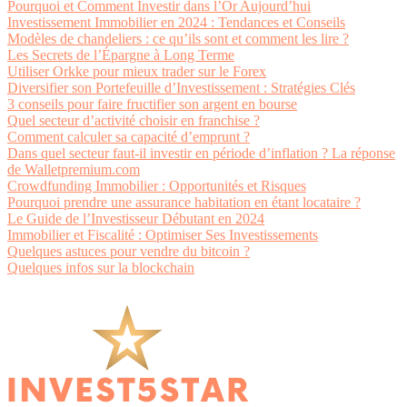
Pourquoi et Comment Investir dans l’Or Aujourd’hui
Investissement Immobilier en 2024 : Tendances et Conseils
Modèles de chandeliers : ce qu’ils sont et comment les lire ?
Les Secrets de l’Épargne à Long Terme
Utiliser Orkke pour mieux trader sur le Forex
Diversifier son Portefeuille d’Investissement : Stratégies Clés
3 conseils pour faire fructifier son argent en bourse
Quel secteur d’activité choisir en franchise ?
Comment calculer sa capacité d’emprunt ?
Dans quel secteur faut-il investir en période d’inflation ? La réponse
de Walletpremium.com
Crowdfunding Immobilier : Opportunités et Risques
Pourquoi prendre une assurance habitation en étant locataire ?
Le Guide de l’Investisseur Débutant en 2024
Immobilier et Fiscalité : Optimiser Ses Investissements
Quelques astuces pour vendre du bitcoin ?
Quelques infos sur la blockchain