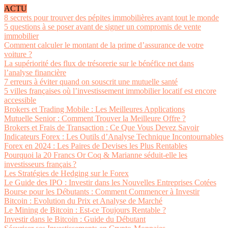
ACTU
8 secrets pour trouver des pépites immobilières avant tout le monde
5 questions à se poser avant de signer un compromis de vente
immobilier
Comment calculer le montant de la prime d’assurance de votre
voiture ?
La supériorité des flux de trésorerie sur le bénéfice net dans
l’analyse financière
7 erreurs à éviter quand on souscrit une mutuelle santé
5 villes françaises où l’investissement immobilier locatif est encore
accessible
Brokers et Trading Mobile : Les Meilleures Applications
Mutuelle Senior : Comment Trouver la Meilleure Offre ?
Brokers et Frais de Transaction : Ce Que Vous Devez Savoir
Indicateurs Forex : Les Outils d’Analyse Technique Incontournables
Forex en 2024 : Les Paires de Devises les Plus Rentables
Pourquoi la 20 Francs Or Coq & Marianne séduit-elle les
investisseurs français ?
Les Stratégies de Hedging sur le Forex
Le Guide des IPO : Investir dans les Nouvelles Entreprises Cotées
Bourse pour les Débutants : Comment Commencer à Investir
Bitcoin : Evolution du Prix et Analyse de Marché
Le Mining de Bitcoin : Est-ce Toujours Rentable ?
Investir dans le Bitcoin : Guide du Débutant