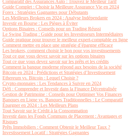
Comparatif des Assurances Auto : Trouvez le Meilleur Tarif
Guide Complet : Choisir la Meilleure Assurance Vie en 2024
Forex : Stratégies Gagnantes pour Débutants
Les Meilleurs Brokers en 2024 : Analyse Indépendante
Investir en Bourse : Les Pièges à Éviter
Options Binaires : Conseils pour un Trading Réussi
Le Swing Trading : Guide pour les Investisseurs Intermédiaires
Guide pratique pour trouver le meilleur expert-comptable en ligne
Comment mettre en place une stratégie d’épargne efficace
Les brokers, comment choisir le bon pour vos investissements
Tout ce que vous devez savoir sur les options binaires
Tout ce que vous devez savoir sur les prêts et les crédits
Comment la banque moderne répond aux besoins de la société
Bitcoin en 2024 : Prédictions et Stratégies d’Investissement
Ethereum vs. Bitcoin : Lequel Choisir ?
Crypto-monnaies : Les Tendances à Suivre en 2024
Défi : Comprendre et Investir dans la Finance Décentralisée
Gestion de Patrimoine : Conseils pour Optimiser Vos Finances
Banques en Ligne vs. Banques Traditionnelles : Le Comparatif
Épargner en 2024 : Les Meilleurs Plans
Tout Savoir sur le Crédit à la Consommation
Investir dans les Fonds Communs de Placement : Avantages et
Risques
Prêts Immobiliers : Comment Obtenir le Meilleur Taux ?
Investissement Locatif : Stratégies Gagnantes