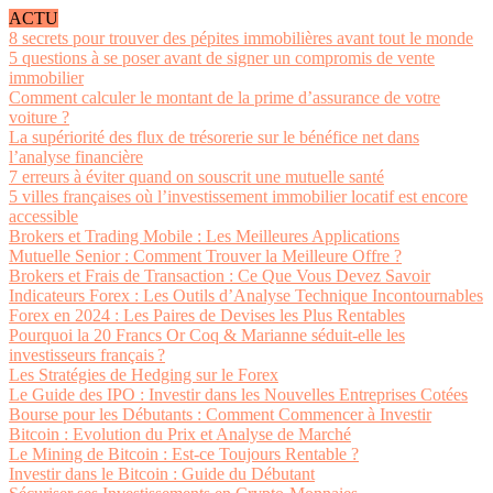
ACTU
8 secrets pour trouver des pépites immobilières avant tout le monde
5 questions à se poser avant de signer un compromis de vente
immobilier
Comment calculer le montant de la prime d’assurance de votre
voiture ?
La supériorité des flux de trésorerie sur le bénéfice net dans
l’analyse financière
7 erreurs à éviter quand on souscrit une mutuelle santé
5 villes françaises où l’investissement immobilier locatif est encore
accessible
Brokers et Trading Mobile : Les Meilleures Applications
Mutuelle Senior : Comment Trouver la Meilleure Offre ?
Brokers et Frais de Transaction : Ce Que Vous Devez Savoir
Indicateurs Forex : Les Outils d’Analyse Technique Incontournables
Forex en 2024 : Les Paires de Devises les Plus Rentables
Pourquoi la 20 Francs Or Coq & Marianne séduit-elle les
investisseurs français ?
Les Stratégies de Hedging sur le Forex
Le Guide des IPO : Investir dans les Nouvelles Entreprises Cotées
Bourse pour les Débutants : Comment Commencer à Investir
Bitcoin : Evolution du Prix et Analyse de Marché
Le Mining de Bitcoin : Est-ce Toujours Rentable ?
Investir dans le Bitcoin : Guide du Débutant