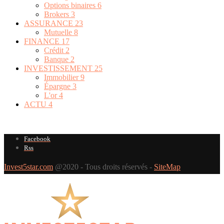
Options binaires
6
Brokers
3
ASSURANCE
23
Mutuelle
8
FINANCE
17
Crédit
2
Banque
2
INVESTISSEMENT
25
Immobilier
9
Épargne
3
L'or
4
ACTU
4
Facebook
Rss
Invest5star.com
@2020 - Tous droits réservés -
SiteMap