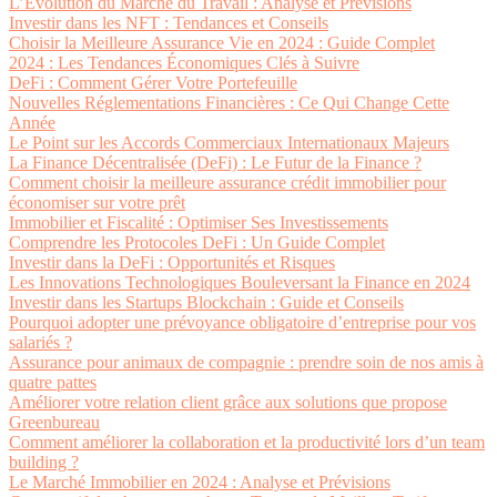
L’Évolution du Marché du Travail : Analyse et Prévisions
Investir dans les NFT : Tendances et Conseils
Choisir la Meilleure Assurance Vie en 2024 : Guide Complet
2024 : Les Tendances Économiques Clés à Suivre
DeFi : Comment Gérer Votre Portefeuille
Nouvelles Réglementations Financières : Ce Qui Change Cette
Année
Le Point sur les Accords Commerciaux Internationaux Majeurs
La Finance Décentralisée (DeFi) : Le Futur de la Finance ?
Comment choisir la meilleure assurance crédit immobilier pour
économiser sur votre prêt
Immobilier et Fiscalité : Optimiser Ses Investissements
Comprendre les Protocoles DeFi : Un Guide Complet
Investir dans la DeFi : Opportunités et Risques
Les Innovations Technologiques Bouleversant la Finance en 2024
Investir dans les Startups Blockchain : Guide et Conseils
Pourquoi adopter une prévoyance obligatoire d’entreprise pour vos
salariés ?
Assurance pour animaux de compagnie : prendre soin de nos amis à
quatre pattes
Améliorer votre relation client grâce aux solutions que propose
Greenbureau
Comment améliorer la collaboration et la productivité lors d’un team
building ?
Le Marché Immobilier en 2024 : Analyse et Prévisions