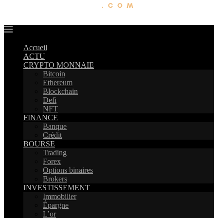
Accueil
ACTU
CRYPTO MONNAIE
Bitcoin
Ethereum
Blockchain
Defi
NFT
FINANCE
Banque
Crédit
BOURSE
Trading
Forex
Options binaires
Brokers
INVESTISSEMENT
Immobilier
Épargne
L’or