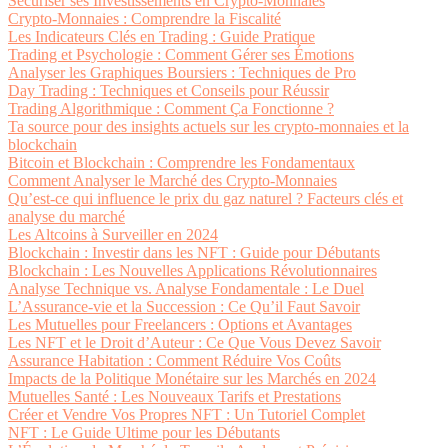
Sécuriser ses Investissements en Crypto-Monnaies
Crypto-Monnaies : Comprendre la Fiscalité
Les Indicateurs Clés en Trading : Guide Pratique
Trading et Psychologie : Comment Gérer ses Émotions
Analyser les Graphiques Boursiers : Techniques de Pro
Day Trading : Techniques et Conseils pour Réussir
Trading Algorithmique : Comment Ça Fonctionne ?
Ta source pour des insights actuels sur les crypto-monnaies et la
blockchain
Bitcoin et Blockchain : Comprendre les Fondamentaux
Comment Analyser le Marché des Crypto-Monnaies
Qu’est-ce qui influence le prix du gaz naturel ? Facteurs clés et
analyse du marché
Les Altcoins à Surveiller en 2024
Blockchain : Investir dans les NFT : Guide pour Débutants
Blockchain : Les Nouvelles Applications Révolutionnaires
Analyse Technique vs. Analyse Fondamentale : Le Duel
L’Assurance-vie et la Succession : Ce Qu’il Faut Savoir
Les Mutuelles pour Freelancers : Options et Avantages
Les NFT et le Droit d’Auteur : Ce Que Vous Devez Savoir
Assurance Habitation : Comment Réduire Vos Coûts
Impacts de la Politique Monétaire sur les Marchés en 2024
Mutuelles Santé : Les Nouveaux Tarifs et Prestations
Créer et Vendre Vos Propres NFT : Un Tutoriel Complet
NFT : Le Guide Ultime pour les Débutants